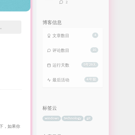
评
2
论
数：
博客信息
时。
文章数目
4
评论数目
16
运行天数
5年29天
最后活动
4 年前
标签云
windows
technology
git
下，如果你