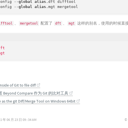
config --
global
alias
.dft difftool

config --
global
alias
、
配置了
、
这样的别名，使用的时候直
ifftool
mergetool
dft
mgt
dft
mgt
ide of Git to file diff
置 Beyond Compare 作为 Git 的比对工具
 as the git Diff/Merge Tool on Windows 64bit
©
06 月 23 日 09 : 34 AM