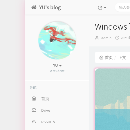
YU's blog
Window
博
发
admin
2021 
主：
布
时
间：
首页
正文
YU
A student
导航
首页
Drive
RSSHub