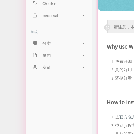
Checkin
personal
请注意，本
n8n
组成
miniflux
分类
Why use W
页面
2
免费开源（不
关于
友链
3
真的好用（
还挺好看
时光机
文章归档
How to ins
github
留言板
去
官方仓
找到git配