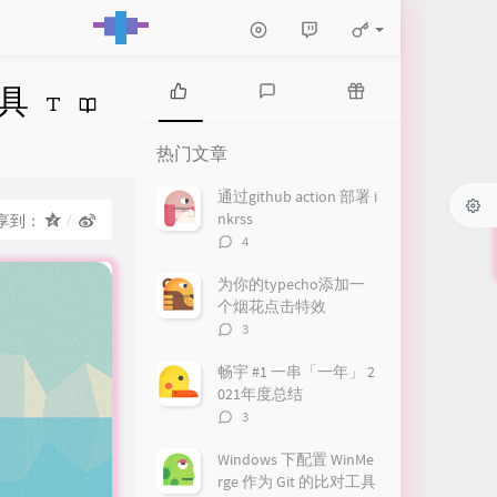
工具
热
最
随
门
新
机
热门文章
文
评
文
章
论
章
通过github action 部署 i
nkrss
享到：
评
4
论
数：
为你的typecho添加一
个烟花点击特效
评
3
论
数：
畅宇 #1 一串「一年」 2
021年度总结
评
3
论
数：
Windows 下配置 WinMe
rge 作为 Git 的比对工具