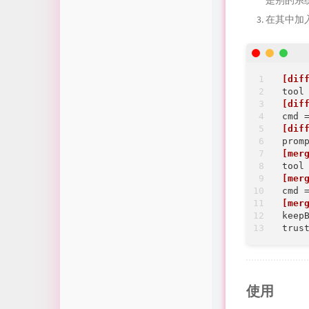
是别的系
在其中加
[dif
tool
[dif
cmd
 
[dif
prom
[mer
tool
[mer
cmd
 
[mer
keep
trus
使用