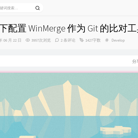
s 下配置 WinMerge 作为 Git 的比对
分
年 06 月 22 日
3957次浏览
2 条评论
1427字数
Develop
类：
分