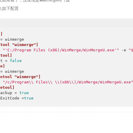
统就甭看了，没发现是
Win
merge吗（逃
入如下配置
f]
ftool "winmerge"]
= 
"'C:/Program Files (x86)/WinMerge/WinMergeU.exe'"
 -e 
"
ftool]
pt
 = 
false
ge]
getool "winmerge"]
= 
"/c/Program\\ Files\\ \\(x86\\)/WinMerge/WinMergeU.exe
getool]
Backup
 = 
true
tExitCode
 =
true