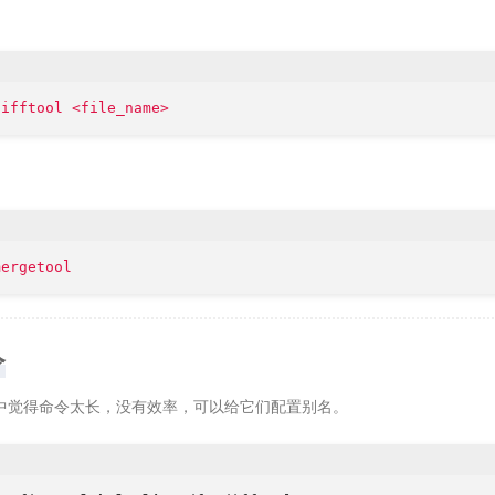
difftool <file_name>
mergetool
令
中觉得命令太长，没有效率，可以给它们配置别名。