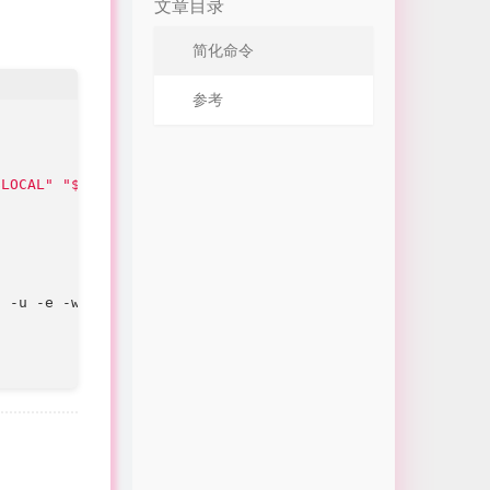
文章目录
简化命令
参考
$LOCAL"
"$REMOTE"
"
 -u -e -wl -wr 
$LOCAL
$BASE
$REMOTE
 -o 
$MERGED